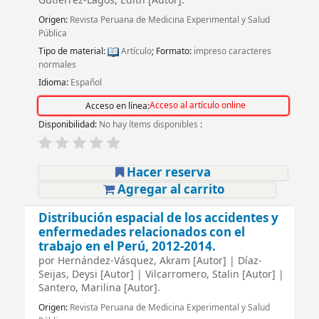
Gutierrez-Lagos, Edith
[Autor]
.
Origen:
Revista Peruana de Medicina Experimental y Salud
Pública
Tipo de material:
Artículo
; Formato:
impreso caracteres
normales
Idioma:
Español
Acceso al artículo online
Acceso en línea:
Disponibilidad:
No hay ítems disponibles
:
Hacer reserva
Agregar al carrito
Distribución espacial de los accidentes y
enfermedades relacionados con el
trabajo en el Perú, 2012-2014.
por
Hernández-Vásquez, Akram
[Autor]
|
Díaz-
Seijas, Deysi
[Autor]
|
Vilcarromero, Stalin
[Autor]
|
Santero, Marilina
[Autor]
.
Origen:
Revista Peruana de Medicina Experimental y Salud