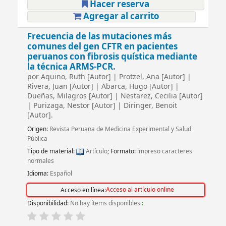
Hacer reserva
Agregar al carrito
Frecuencia de las mutaciones más
comunes del gen CFTR en pacientes
peruanos con fibrosis quística mediante
la técnica ARMS-PCR.
por
Aquino, Ruth
[Autor]
|
Protzel, Ana
[Autor]
|
Rivera, Juan
[Autor]
|
Abarca, Hugo
[Autor]
|
Dueñas, Milagros
[Autor]
|
Nestarez, Cecilia
[Autor]
|
Purizaga, Nestor
[Autor]
|
Diringer, Benoit
[Autor]
.
Origen:
Revista Peruana de Medicina Experimental y Salud
Pública
Tipo de material:
Artículo
; Formato:
impreso caracteres
normales
Idioma:
Español
Acceso al artículo online
Acceso en línea:
Disponibilidad:
No hay ítems disponibles
: