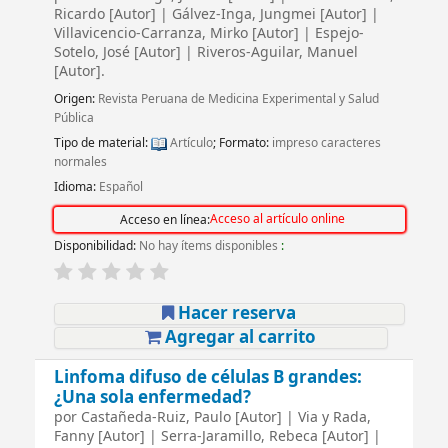
Ricardo
[Autor]
|
Gálvez-Inga, Jungmei
[Autor]
|
Villavicencio-Carranza, Mirko
[Autor]
|
Espejo-
Sotelo, José
[Autor]
|
Riveros-Aguilar, Manuel
[Autor]
.
Origen:
Revista Peruana de Medicina Experimental y Salud
Pública
Tipo de material:
Artículo
; Formato:
impreso caracteres
normales
Idioma:
Español
Acceso al artículo online
Acceso en línea:
Disponibilidad:
No hay ítems disponibles
:
Hacer reserva
Agregar al carrito
Linfoma difuso de células B grandes:
¿Una sola enfermedad?
por
Castañeda-Ruiz, Paulo
[Autor]
|
Via y Rada,
Fanny
[Autor]
|
Serra-Jaramillo, Rebeca
[Autor]
|