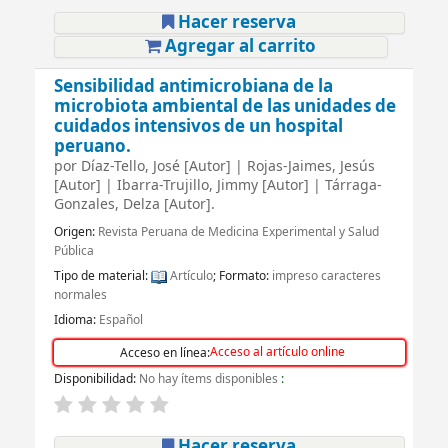
Hacer reserva
Agregar al carrito
Sensibilidad antimicrobiana de la
microbiota ambiental de las unidades de
cuidados intensivos de un hospital
peruano.
por
Díaz-Tello, José
[Autor]
|
Rojas-Jaimes, Jesús
[Autor]
|
Ibarra-Trujillo, Jimmy
[Autor]
|
Tárraga-
Gonzales, Delza
[Autor]
.
Origen:
Revista Peruana de Medicina Experimental y Salud
Pública
Tipo de material:
Artículo
; Formato:
impreso caracteres
normales
Idioma:
Español
Acceso al artículo online
Acceso en línea:
Disponibilidad:
No hay ítems disponibles
:
Hacer reserva