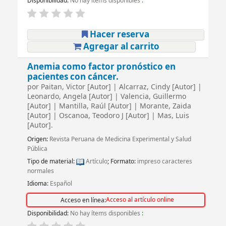
Disponibilidad:
No hay ítems disponibles
:
Hacer reserva
Agregar al carrito
Anemia como factor pronóstico en
pacientes con cáncer.
por
Paitan, Victor
[Autor]
|
Alcarraz, Cindy
[Autor]
|
Leonardo, Angela
[Autor]
|
Valencia, Guillermo
[Autor]
|
Mantilla, Raúl
[Autor]
|
Morante, Zaida
[Autor]
|
Oscanoa, Teodoro J
[Autor]
|
Mas, Luis
[Autor]
.
Origen:
Revista Peruana de Medicina Experimental y Salud
Pública
Tipo de material:
Artículo
; Formato:
impreso caracteres
normales
Idioma:
Español
Acceso al artículo online
Acceso en línea:
Disponibilidad:
No hay ítems disponibles
: