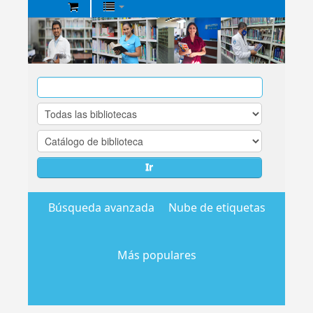
Biblioteca
Central
EsSalud
Ir
Búsqueda avanzada
Nube de etiquetas
Más populares