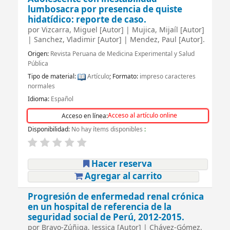
lumbosacra por presencia de quiste
hidatídico: reporte de caso.
por
Vizcarra, Miguel
[Autor]
|
Mujica, Mijaíl
[Autor]
|
Sanchez, Vladimir
[Autor]
|
Mendez, Paul
[Autor]
.
Origen:
Revista Peruana de Medicina Experimental y Salud
Pública
Tipo de material:
Artículo
; Formato:
impreso caracteres
normales
Idioma:
Español
Acceso al artículo online
Acceso en línea:
Disponibilidad:
No hay ítems disponibles
:
Hacer reserva
Agregar al carrito
Progresión de enfermedad renal crónica
en un hospital de referencia de la
seguridad social de Perú, 2012-2015.
por
Bravo-Zúñiga, Jessica
[Autor]
|
Chávez-Gómez,