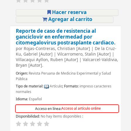
Hacer reserva
Agregar al carrito
Reporte de caso de resistencia al
ganciclovir en enfermedad por
citomegalovirus postrasplante cardiaco.
por
Rojas-Contreras, Christian
[Autor]
|
De la Cruz-
Ku, Gabriel
[Autor]
|
Vilcarromero, Stalin
[Autor]
|
Villacaqui Ayllon, Ruben
[Autor]
|
Valcarcel-Valdivia,
Bryan
[Autor]
.
Origen:
Revista Peruana de Medicina Experimental y Salud
Pública
Tipo de material:
Artículo
; Formato:
impreso caracteres
normales
Idioma:
Español
Acceso al artículo online
Acceso en línea:
Disponibilidad:
No hay ítems disponibles
: