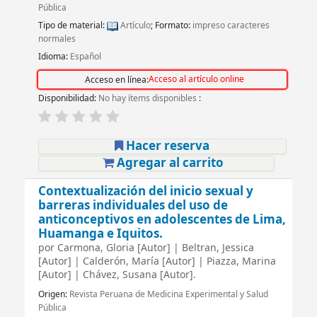
Pública
Tipo de material:
Artículo
; Formato:
impreso caracteres
normales
Idioma:
Español
Acceso al artículo online
Acceso en línea:
Disponibilidad:
No hay ítems disponibles
:
Hacer reserva
Agregar al carrito
Contextualización del inicio sexual y
barreras individuales del uso de
anticonceptivos en adolescentes de Lima,
Huamanga e Iquitos.
por
Carmona, Gloria
[Autor]
|
Beltran, Jessica
[Autor]
|
Calderón, María
[Autor]
|
Piazza, Marina
[Autor]
|
Chávez, Susana
[Autor]
.
Origen:
Revista Peruana de Medicina Experimental y Salud
Pública