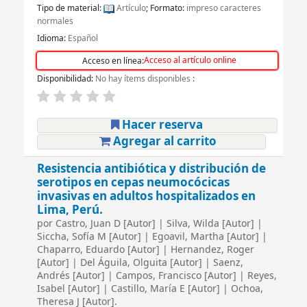
Tipo de material:
Artículo
; Formato:
impreso caracteres
normales
Idioma:
Español
Acceso al artículo online
Acceso en línea:
Disponibilidad:
No hay ítems disponibles
:
Hacer reserva
Agregar al carrito
Resistencia antibiótica y distribución de
serotipos en cepas neumocócicas
invasivas en adultos hospitalizados en
Lima, Perú.
por
Castro, Juan D
[Autor]
|
Silva, Wilda
[Autor]
|
Siccha, Sofía M
[Autor]
|
Egoavil, Martha
[Autor]
|
Chaparro, Eduardo
[Autor]
|
Hernandez, Roger
[Autor]
|
Del Águila, Olguita
[Autor]
|
Saenz,
Andrés
[Autor]
|
Campos, Francisco
[Autor]
|
Reyes,
Isabel
[Autor]
|
Castillo, María E
[Autor]
|
Ochoa,
Theresa J
[Autor]
.