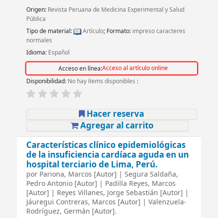
Origen:
Revista Peruana de Medicina Experimental y Salud
Pública
Tipo de material:
Artículo
; Formato:
impreso caracteres
normales
Idioma:
Español
Acceso al artículo online
Acceso en línea:
Disponibilidad:
No hay ítems disponibles
:
Hacer reserva
Agregar al carrito
Características clínico epidemiológicas
de la insuficiencia cardíaca aguda en un
hospital terciario de Lima, Perú.
por
Pariona, Marcos
[Autor]
|
Segura Saldaña,
Pedro Antonio
[Autor]
|
Padilla Reyes, Marcos
[Autor]
|
Reyes Villanes, Jorge Sebastián
[Autor]
|
Jáuregui Contreras, Marcos
[Autor]
|
Valenzuela-
Rodríguez, Germán
[Autor]
.