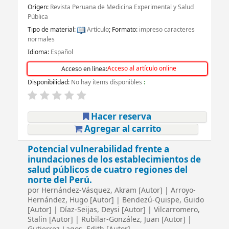
Origen:
Revista Peruana de Medicina Experimental y Salud
Pública
Tipo de material:
Artículo
; Formato:
impreso caracteres
normales
Idioma:
Español
Acceso al artículo online
Acceso en línea:
Disponibilidad:
No hay ítems disponibles
:
Hacer reserva
Agregar al carrito
Potencial vulnerabilidad frente a
inundaciones de los establecimientos de
salud públicos de cuatro regiones del
norte del Perú.
por
Hernández-Vásquez, Akram
[Autor]
|
Arroyo-
Hernández, Hugo
[Autor]
|
Bendezú-Quispe, Guido
[Autor]
|
Díaz-Seijas, Deysi
[Autor]
|
Vilcarromero,
Stalin
[Autor]
|
Rubilar-González, Juan
[Autor]
|