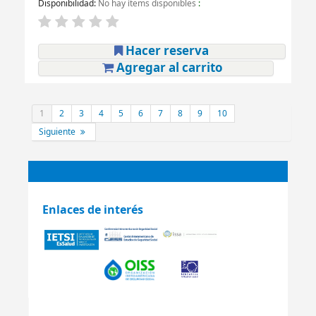
Disponibilidad:
No hay ítems disponibles
:
Hacer reserva
Agregar al carrito
1
2
3
4
5
6
7
8
9
10
Siguiente
Enlaces de interés