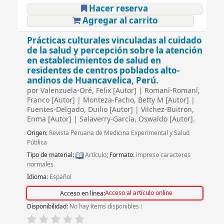
Hacer reserva
Agregar al carrito
Prácticas culturales vinculadas al cuidado
de la salud y percepción sobre la atención
en establecimientos de salud en
residentes de centros poblados alto-
andinos de Huancavelica, Perú.
por
Valenzuela-Oré, Felix
[Autor]
|
Romaní-Romaní,
Franco
[Autor]
|
Monteza-Facho, Betty M
[Autor]
|
Fuentes-Delgado, Duilio
[Autor]
|
Vilchez-Buitron,
Enma
[Autor]
|
Salaverry-García, Oswaldo
[Autor]
.
Origen:
Revista Peruana de Medicina Experimental y Salud
Pública
Tipo de material:
Artículo
; Formato:
impreso caracteres
normales
Idioma:
Español
Acceso al artículo online
Acceso en línea:
Disponibilidad:
No hay ítems disponibles
: