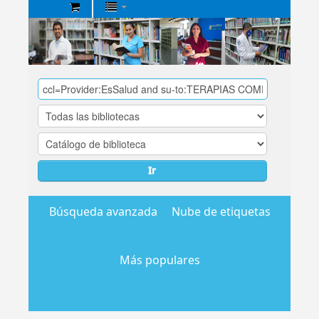
Biblioteca
Central
EsSalud
Ir
Búsqueda avanzada
Nube de etiquetas
Más populares