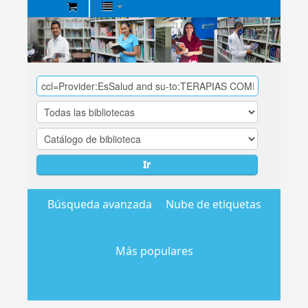
Biblioteca
Central
EsSalud
Ir
Búsqueda avanzada
Nube de etiquetas
Más populares