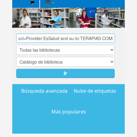
Biblioteca
Central
EsSalud
Ir
Búsqueda avanzada
Nube de etiquetas
Más populares