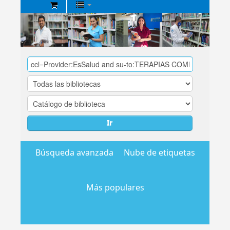
Biblioteca
Central
EsSalud
Ir
Búsqueda avanzada
Nube de etiquetas
Más populares