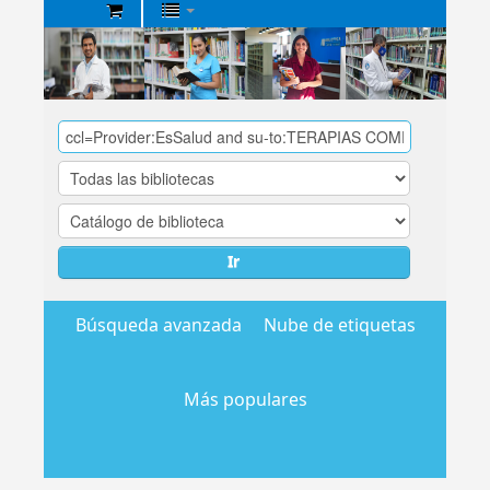
Biblioteca
Central
EsSalud
Ir
Búsqueda avanzada
Nube de etiquetas
Más populares