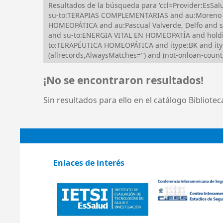
Resultados de la búsqueda para 'ccl=Provider:Es
su-to:TERAPIAS COMPLEMENTARIAS and au:Moreno Saa
HOMEOPÁTICA and au:Pascual Valverde, Delfo and
and su-to:ENERGIA VITAL EN HOMEOPATÍA and hold
to:TERAPÉUTICA HOMEOPÁTICA and itype:BK and ity
(allrecords,AlwaysMatches='') and (not-onloan-count,
¡No se encontraron resultados!
Sin resultados para ello en el catálogo Bibliote
Enlaces de interés