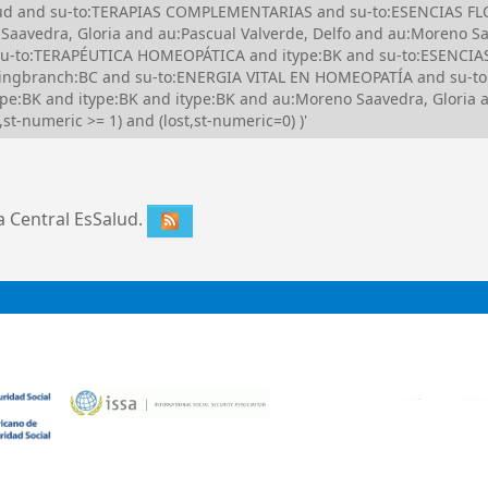
Salud and su-to:TERAPIAS COMPLEMENTARIAS and su-to:ESENCIAS 
vedra, Gloria and au:Pascual Valverde, Delfo and au:Moreno Sa
 su-to:TERAPÉUTICA HOMEOPÁTICA and itype:BK and su-to:ESENC
ingbranch:BC and su-to:ENERGIA VITAL EN HOMEOPATÍA and su-
pe:BK and itype:BK and itype:BK and au:Moreno Saavedra, Glori
st-numeric >= 1) and (lost,st-numeric=0) )'
ca Central EsSalud.