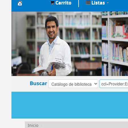
Carrito
Listas
Biblioteca
Central
EsSalud
Buscar
Inicio
›