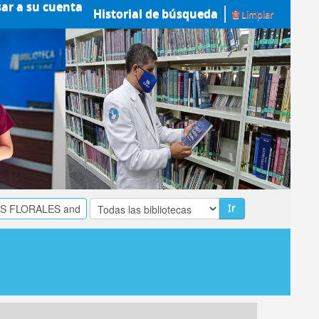
sar a su cuenta
Historial de búsqueda
Limpiar
Ir