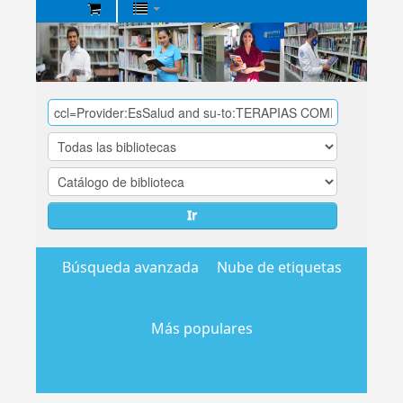
Biblioteca
Central
EsSalud
Ir
Búsqueda avanzada
Nube de etiquetas
Más populares