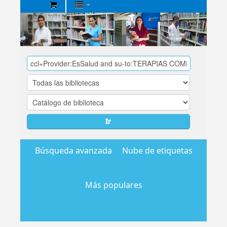
Biblioteca
Central
EsSalud
Ir
Búsqueda avanzada
Nube de etiquetas
Más populares