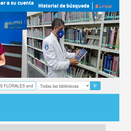
sar a su cuenta
Historial de búsqueda
Limpiar
Ir