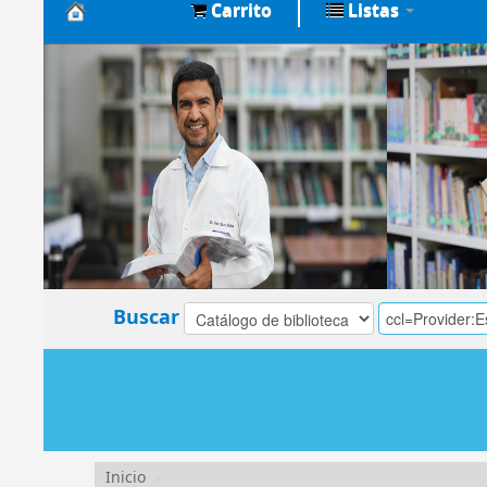
Carrito
Listas
Biblioteca
Central
EsSalud
Buscar
Inicio
›