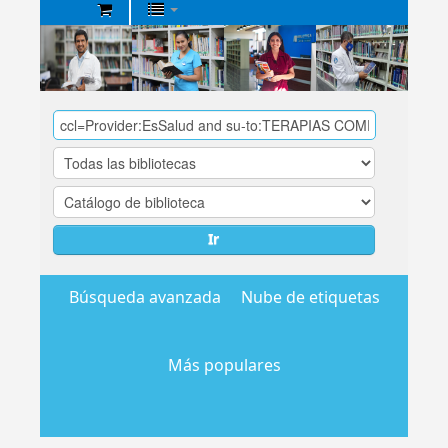
Biblioteca
Central
EsSalud
Ir
Búsqueda avanzada
Nube de etiquetas
Más populares