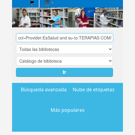
Biblioteca
Central
EsSalud
Ir
Búsqueda avanzada
Nube de etiquetas
Más populares