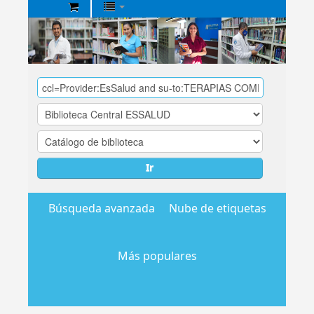
Biblioteca
Central
EsSalud
Ir
Búsqueda avanzada
Nube de etiquetas
Más populares