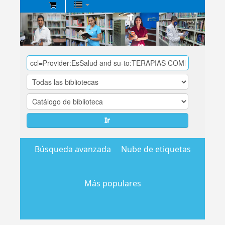
Biblioteca
Central
EsSalud
Ir
Búsqueda avanzada
Nube de etiquetas
Más populares