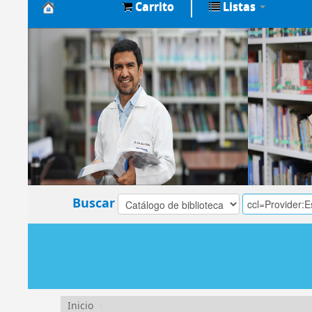
Carrito
Listas
Biblioteca
Central
EsSalud
Buscar
Inicio
›