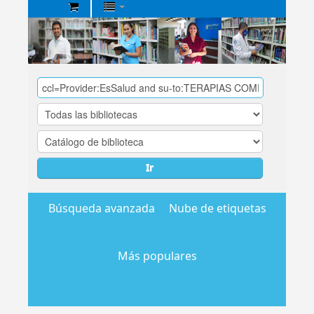
Biblioteca
Central
EsSalud
Ir
Búsqueda avanzada
Nube de etiquetas
Más populares