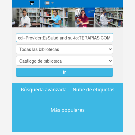
Biblioteca
Central
EsSalud
Ir
Búsqueda avanzada
Nube de etiquetas
Más populares