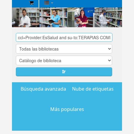
Biblioteca
Central
EsSalud
Ir
Búsqueda avanzada
Nube de etiquetas
Más populares