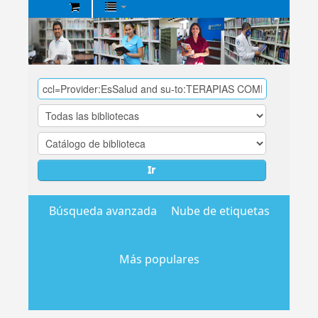
Biblioteca
Central
EsSalud
Ir
Búsqueda avanzada
Nube de etiquetas
Más populares