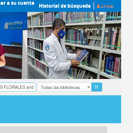
sar a su cuenta
Historial de búsqueda
Limpiar
Ir