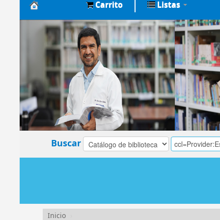
Carrito
Listas
Biblioteca
Central
EsSalud
Buscar
Inicio
›