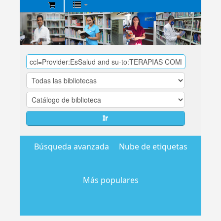
Biblioteca
Central
EsSalud
Ir
Búsqueda avanzada
Nube de etiquetas
Más populares