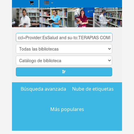
Biblioteca
Central
EsSalud
Ir
Búsqueda avanzada
Nube de etiquetas
Más populares