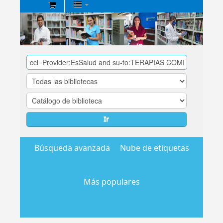
Biblioteca
Central
EsSalud
Ir
Búsqueda avanzada
Nube de etiquetas
Más populares