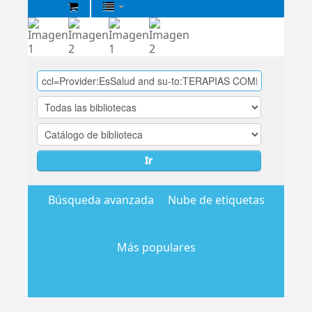
Biblioteca
Central
EsSalud
Ir
Búsqueda avanzada
Nube de etiquetas
Más populares