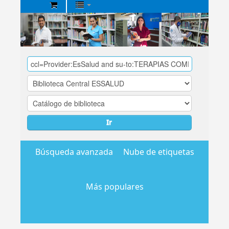
Biblioteca
Central
EsSalud
Ir
Búsqueda avanzada
Nube de etiquetas
Más populares