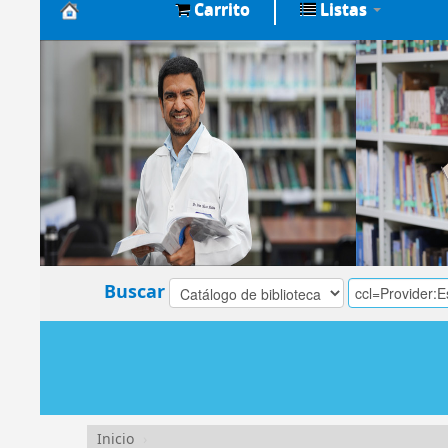
Carrito
Listas
Biblioteca
Central
EsSalud
Buscar
Inicio
›