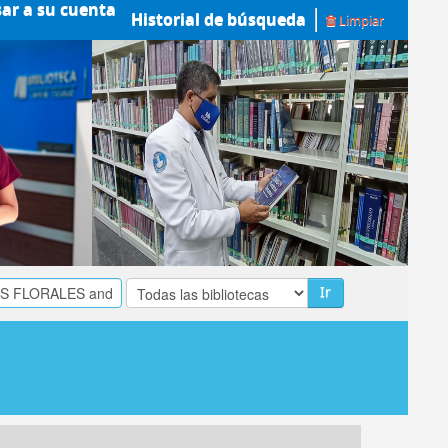
sar a su cuenta
Historial de búsqueda
Limpiar
Ir