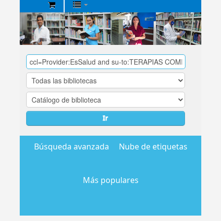
Biblioteca
Central
EsSalud
Ir
Búsqueda avanzada
Nube de etiquetas
Más populares