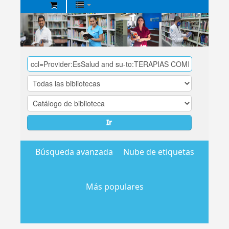
Biblioteca
Central
EsSalud
Ir
Búsqueda avanzada
Nube de etiquetas
Más populares