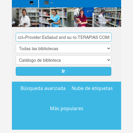
Biblioteca
Central
EsSalud
Ir
Búsqueda avanzada
Nube de etiquetas
Más populares