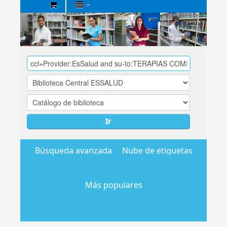
Biblioteca
Central
EsSalud
Ir
Búsqueda avanzada
Nube de etiquetas
Más populares