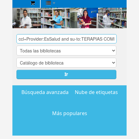
Biblioteca
Central
EsSalud
Ir
Búsqueda avanzada
Nube de etiquetas
Más populares