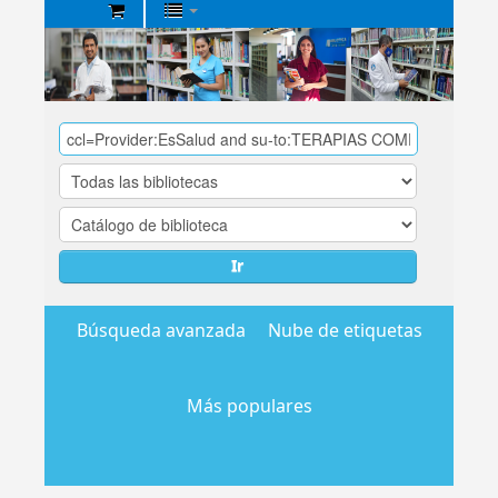
Biblioteca
Central
EsSalud
Ir
Búsqueda avanzada
Nube de etiquetas
Más populares