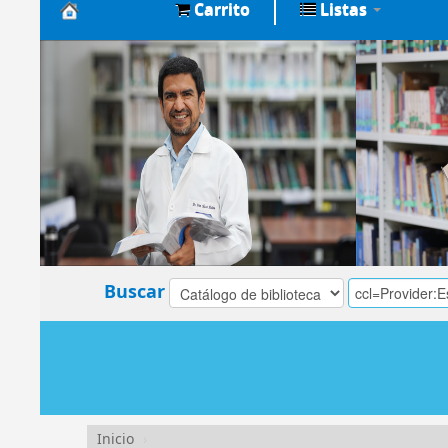
Carrito
Listas
Biblioteca
Central
EsSalud
Buscar
Inicio
›