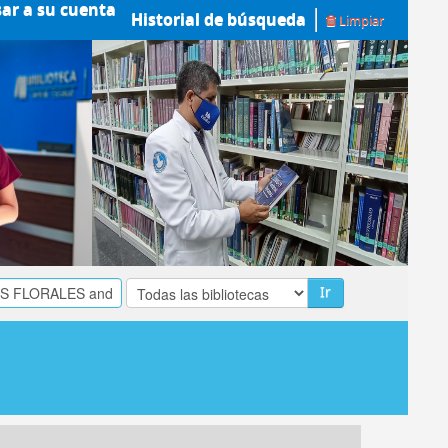
sar a su cuenta
Historial de búsqueda
Limpiar
Ir