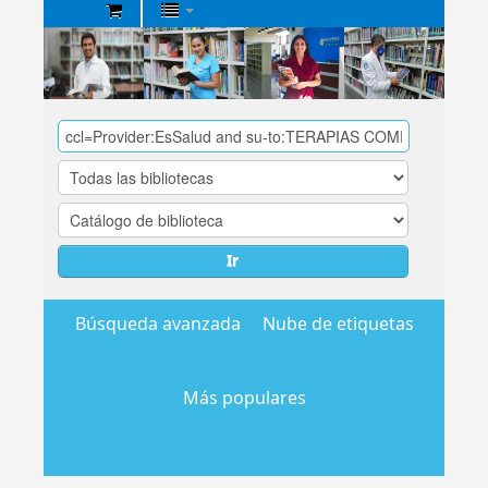
Biblioteca
Central
EsSalud
Ir
Búsqueda avanzada
Nube de etiquetas
Más populares