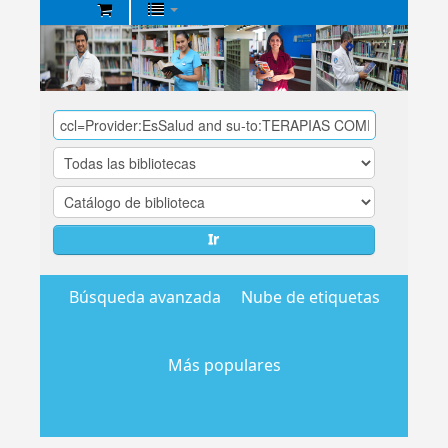
Biblioteca
Central
EsSalud
Ir
Búsqueda avanzada
Nube de etiquetas
Más populares