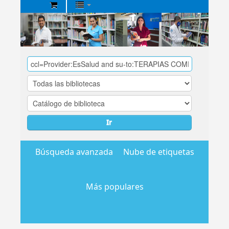
Biblioteca
Central
EsSalud
Ir
Búsqueda avanzada
Nube de etiquetas
Más populares