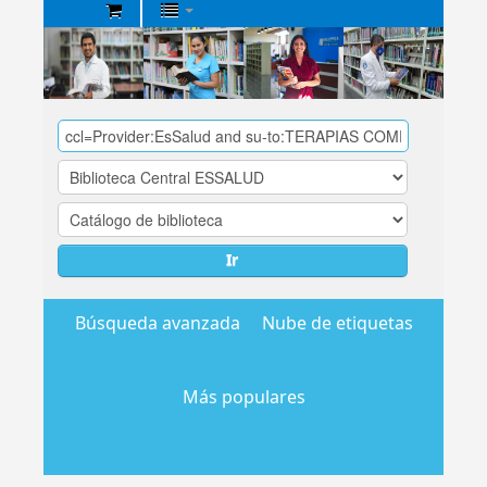
Biblioteca
Central
EsSalud
Ir
Búsqueda avanzada
Nube de etiquetas
Más populares