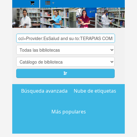
Biblioteca
Central
EsSalud
Ir
Búsqueda avanzada
Nube de etiquetas
Más populares