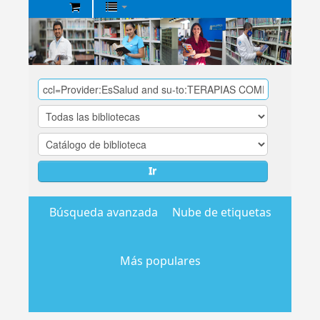
Biblioteca
Central
EsSalud
Ir
Búsqueda avanzada
Nube de etiquetas
Más populares