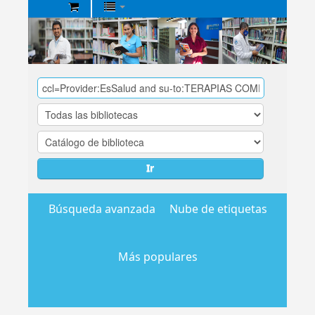
Biblioteca
Central
EsSalud
Ir
Búsqueda avanzada
Nube de etiquetas
Más populares