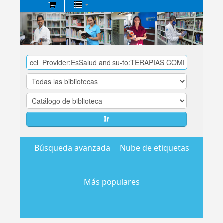
Biblioteca
Central
EsSalud
Ir
Búsqueda avanzada
Nube de etiquetas
Más populares