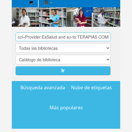
Biblioteca
Central
EsSalud
Ir
Búsqueda avanzada
Nube de etiquetas
Más populares