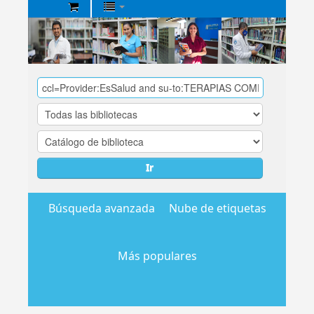
Biblioteca
Central
EsSalud
Ir
Búsqueda avanzada
Nube de etiquetas
Más populares