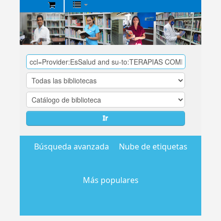
Biblioteca
Central
EsSalud
Ir
Búsqueda avanzada
Nube de etiquetas
Más populares