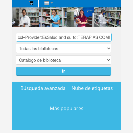
Biblioteca
Central
EsSalud
Ir
Búsqueda avanzada
Nube de etiquetas
Más populares