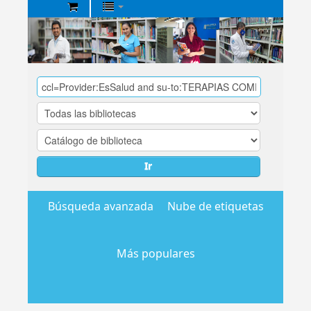
Biblioteca
Central
EsSalud
Ir
Búsqueda avanzada
Nube de etiquetas
Más populares