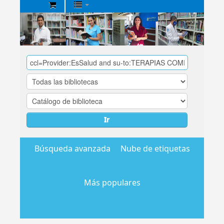
Biblioteca
Central
EsSalud
Ir
Búsqueda avanzada
Nube de etiquetas
Más populares