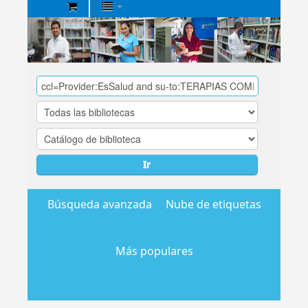
Biblioteca
Central
EsSalud
Ir
Búsqueda avanzada
Nube de etiquetas
Más populares