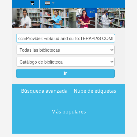
Biblioteca
Central
EsSalud
Ir
Búsqueda avanzada
Nube de etiquetas
Más populares