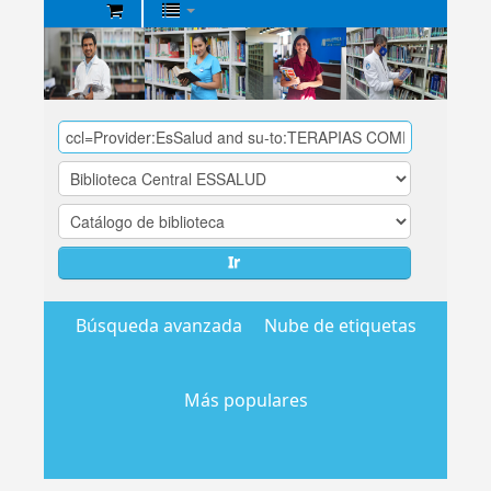
Biblioteca
Central
EsSalud
Ir
Búsqueda avanzada
Nube de etiquetas
Más populares